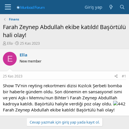
Giriş yap
Finans
Farah Zeynep Abdullah ekibe katıldı! Başörtülü
hali olay!
K
B
Ella
25 Kas 2023
o
a
n
ş
Ella
E
b
l
New member
u
a
y
n
u
g
25 Kas 2023
#1
b
ı
a
ç
Show TV'nin reyting rekortmeni dizisi Kızılcık Şerbeti bomba
ş
t
bir haberle gündem oldu. Son dönemin en sansasyonel ismi
l
a
ve yeni Aşk-ı Memnu'nun Bihter'i Farah Zeynep Abdulllah
a
r
kadroya katıldı. Başörtülü haliyle verdiği poz olay oldu.
t
i
Farah Zeynep Abdullah ekibe katıldı! Başörtülü hali olay!
a
h
n
i
Cevap yazmak için giriş yap yada kayıt ol.