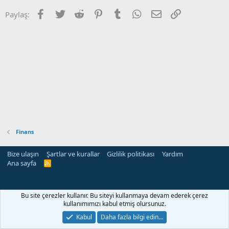
Facebook
Twitter
Reddit
Pinterest
Tumblr
WhatsApp
E-posta
Link
Paylaş:
Finans
Bize ulaşın
Şartlar ve kurallar
Gizlilik politikası
Yardım
Ana sayfa
R
S
S
Bu site çerezler kullanır. Bu siteyi kullanmaya devam ederek çerez
kullanımımızı kabul etmiş olursunuz.
Kabul
Daha fazla bilgi edin…