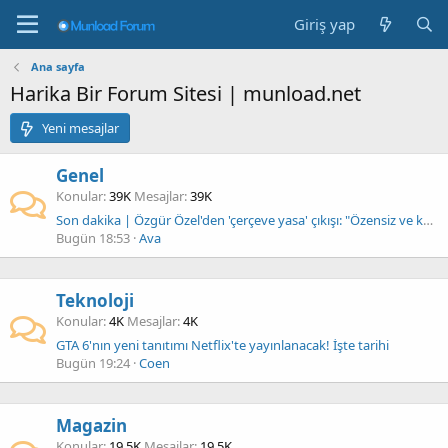
Giriş yap
Ana sayfa
Harika Bir Forum Sitesi | munload.net
Yeni mesajlar
Genel
Konular
39K
Mesajlar
39K
Son dakika | Özgür Özel'den 'çerçeve yasa' çıkışı: "Özensiz ve kötü! İmza atma gibi bir çabamız yok"
Bugün 18:53
Ava
Teknoloji
Konular
4K
Mesajlar
4K
GTA 6'nın yeni tanıtımı Netflix'te yayınlanacak! İşte tarihi
Bugün 19:24
Coen
Magazin
Konular
19.5K
Mesajlar
19.5K