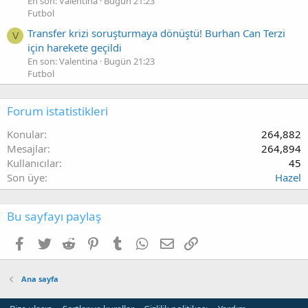
En son: Valentina
Bugün 21:23
Futbol
Transfer krizi soruşturmaya dönüştü! Burhan Can Terzi
V
için harekete geçildi
En son: Valentina
Bugün 21:23
Futbol
Forum istatistikleri
Konular
264,882
Mesajlar
264,894
Kullanıcılar
45
Son üye
Hazel
Bu sayfayı paylaş
Facebook
Twitter
Reddit
Pinterest
Tumblr
WhatsApp
E-posta
Link
Ana sayfa