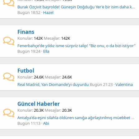
Burak Özçivit başrolde! Güneşin Doğduğu Yer'e bir isim daha katıldı
Bugün 18:52
Hazel
Finans
Konular
142K
Mesajlar
142K
Fenerbahçe'de yıldız isme sürpriz talip! "Biz onu, o da bizi istiyor"
Bugün 19:24
Ella
Futbol
Konular
24.6K
Mesajlar
24.6K
Real Madrid, Yan Diomande’yi duyurdu
Bugün 21:23
Valentina
Güncel Haberler
Konular
20.3K
Mesajlar
20.3K
Antalya'da eşini silahla öldüren sanığa ağırlaştırılmış müebbet hapis cezası
Bugün 11:13
Abi