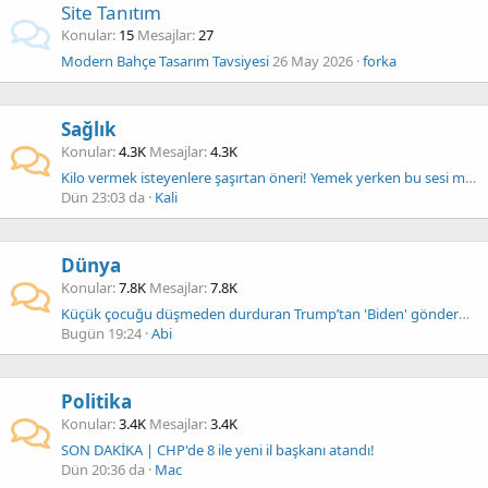
Site Tanıtım
Konular
15
Mesajlar
27
Modern Bahçe Tasarım Tavsiyesi
26 May 2026
forka
Sağlık
Konular
4.3K
Mesajlar
4.3K
Kilo vermek isteyenlere şaşırtan öneri! Yemek yerken bu sesi mutlaka duyun
Dün 23:03 da
Kali
Dünya
Konular
7.8K
Mesajlar
7.8K
Küçük çocuğu düşmeden durduran Trump’tan 'Biden' göndermesi
Bugün 19:24
Abi
Politika
Konular
3.4K
Mesajlar
3.4K
SON DAKİKA | CHP'de 8 ile yeni il başkanı atandı!
Dün 20:36 da
Mac