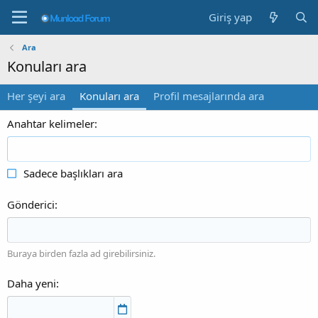
Giriş yap
Ara
Konuları ara
Her şeyi ara
Konuları ara
Profil mesajlarında ara
Anahtar kelimeler
Sadece başlıkları ara
Gönderici
Buraya birden fazla ad girebilirsiniz.
Daha yeni