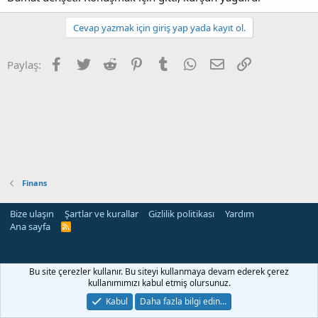
Cevap yazmak için giriş yap yada kayıt ol.
Facebook
Twitter
Reddit
Pinterest
Tumblr
WhatsApp
E-posta
Link
Paylaş:
Finans
Bize ulaşın
Şartlar ve kurallar
Gizlilik politikası
Yardım
Ana sayfa
R
S
S
Bu site çerezler kullanır. Bu siteyi kullanmaya devam ederek çerez
kullanımımızı kabul etmiş olursunuz.
Kabul
Daha fazla bilgi edin…