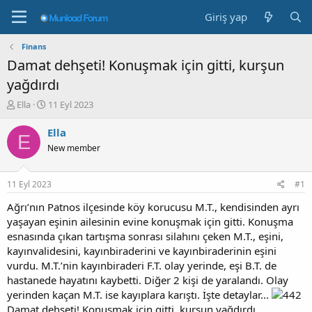
Giriş yap
Finans
Damat dehşeti! Konuşmak için gitti, kurşun
yağdırdı
K
B
Ella
11 Eyl 2023
o
a
n
ş
Ella
E
b
l
New member
u
a
y
n
u
g
11 Eyl 2023
#1
b
ı
a
ç
Ağrı’nın Patnos ilçesinde köy korucusu M.T., kendisinden ayrı
ş
t
yaşayan eşinin ailesinin evine konuşmak için gitti. Konuşma
l
a
esnasında çıkan tartışma sonrası silahını çeken M.T., eşini,
a
r
kayınvalidesini, kayınbiraderini ve kayınbiraderinin eşini
t
i
vurdu. M.T.’nin kayınbiraderi F.T. olay yerinde, eşi B.T. de
a
h
hastanede hayatını kaybetti. Diğer 2 kişi de yaralandı. Olay
n
i
yerinden kaçan M.T. ise kayıplara karıştı. İşte detaylar...
Damat dehşeti! Konuşmak için gitti, kurşun yağdırdı