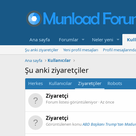
Ana sayfa
Forumlar
Neler yeni
Kull
Şu anki ziyaretçiler
Yeni profil mesajları
Profil mesajlarınd
Ana sayfa
Kullanıcılar
Şu anki ziyaretçiler
Herkes
Kullanıcılar
Ziyaretçiler
Robots
Ziyaretçi
Forum listesi görüntüleniyor
Az önce
Ziyaretçi
Görüntülenen konu
ABD Başkanı Trump'tan Maduro a