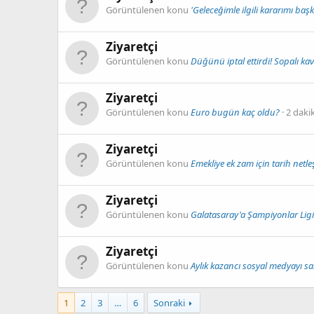
Görüntülenen konu
'Geleceğimle ilgili kararımı baş
Ziyaretçi
Görüntülenen konu
Düğünü iptal ettirdi! Sopalı kav
Ziyaretçi
Görüntülenen konu
Euro bugün kaç oldu?
2 daki
Ziyaretçi
Görüntülenen konu
Emekliye ek zam için tarih netl
Ziyaretçi
Görüntülenen konu
Galatasaray'a Şampiyonlar Ligi
Ziyaretçi
Görüntülenen konu
Aylık kazancı sosyal medyayı sal
1
2
3
…
6
Sonraki