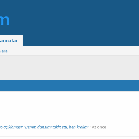
anıcılar
a ara
çıklaması: "Benim dansımı taklit etti, ben kralım"
Az önce