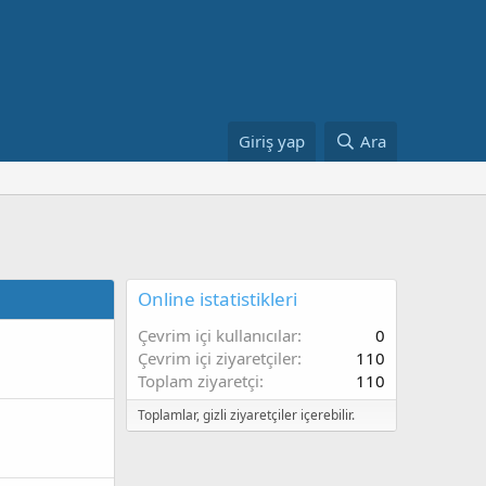
Giriş yap
Ara
Online istatistikleri
Çevrim içi kullanıcılar
0
Çevrim içi ziyaretçiler
110
Toplam ziyaretçi
110
Toplamlar, gizli ziyaretçiler içerebilir.