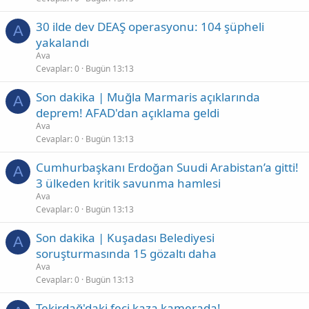
30 ilde dev DEAŞ operasyonu: 104 şüpheli
A
yakalandı
Ava
Cevaplar
0
Bugün 13:13
Son dakika | Muğla Marmaris açıklarında
A
deprem! AFAD'dan açıklama geldi
Ava
Cevaplar
0
Bugün 13:13
Cumhurbaşkanı Erdoğan Suudi Arabistan’a gitti!
A
3 ülkeden kritik savunma hamlesi
Ava
Cevaplar
0
Bugün 13:13
Son dakika | Kuşadası Belediyesi
A
soruşturmasında 15 gözaltı daha
Ava
Cevaplar
0
Bugün 13:13
Tekirdağ'daki feci kaza kamerada!