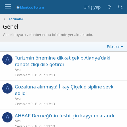
Giriş yap
Forumlar
Genel
Genel duyuru ve haberler bu bölümde yer almaktadır.
Filtreler
Turizmin önemine dikkat çekip Alanya'daki
A
rahatsızlığı dile getirdi
Ava
Cevaplar
0
Bugün 13:13
Gözaltına alınmıştı! İlkay Çiçek disipline sevk
A
edildi
Ava
Cevaplar
0
Bugün 13:13
AHBAP Derneği'nin feshi için kayyum atandı
A
Ava
Cevaplar
0
Bugün 13:13