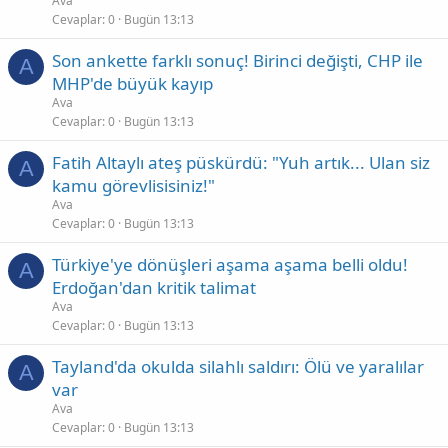
Ava
Cevaplar
0
Bugün 13:13
Son ankette farklı sonuç! Birinci değişti, CHP ile
A
MHP'de büyük kayıp
Ava
Cevaplar
0
Bugün 13:13
Fatih Altaylı ateş püskürdü: "Yuh artık... Ulan siz
A
kamu görevlisisiniz!"
Ava
Cevaplar
0
Bugün 13:13
Türkiye'ye dönüşleri aşama aşama belli oldu!
A
Erdoğan'dan kritik talimat
Ava
Cevaplar
0
Bugün 13:13
Tayland'da okulda silahlı saldırı: Ölü ve yaralılar
A
var
Ava
Cevaplar
0
Bugün 13:13