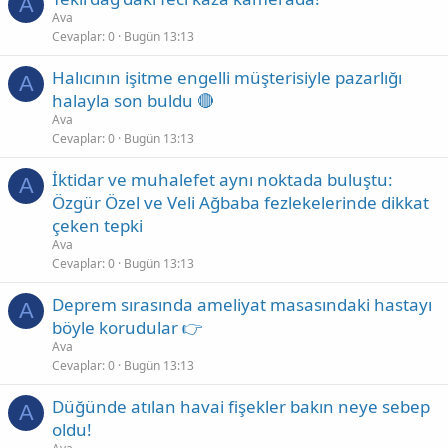
A
Ava
Cevaplar
0
Bugün 13:13
Halıcının işitme engelli müşterisiyle pazarlığı
A
halayla son buldu 🔴
Ava
Cevaplar
0
Bugün 13:13
İktidar ve muhalefet aynı noktada buluştu:
A
Özgür Özel ve Veli Ağbaba fezlekelerinde dikkat
çeken tepki
Ava
Cevaplar
0
Bugün 13:13
Deprem sırasında ameliyat masasındaki hastayı
A
böyle korudular 👉
Ava
Cevaplar
0
Bugün 13:13
Düğünde atılan havai fişekler bakın neye sebep
A
oldu!