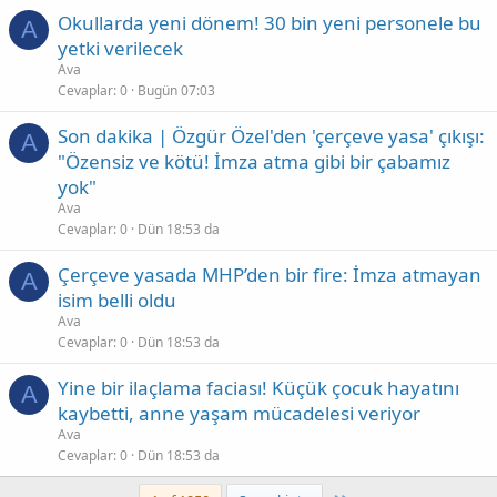
Okullarda yeni dönem! 30 bin yeni personele bu
A
yetki verilecek
Ava
Cevaplar
0
Bugün 07:03
Son dakika | Özgür Özel'den 'çerçeve yasa' çıkışı:
A
"Özensiz ve kötü! İmza atma gibi bir çabamız
yok"
Ava
Cevaplar
0
Dün 18:53 da
Çerçeve yasada MHP’den bir fire: İmza atmayan
A
isim belli oldu
Ava
Cevaplar
0
Dün 18:53 da
Yine bir ilaçlama faciası! Küçük çocuk hayatını
A
kaybetti, anne yaşam mücadelesi veriyor
Ava
Cevaplar
0
Dün 18:53 da