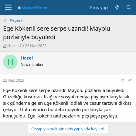
Giriş yap
Magazin
Ege Kökenli sere serpe uzandı! Mayolu
pozlarıyla büyüledi
K
B
Hazel
22 Haz 2023
o
a
n
ş
Hazel
H
b
l
New member
u
a
y
n
u
g
22 Haz 2023
#1
b
ı
a
ç
Ege Kökenli sere serpe uzandı! Mayolu pozlarıyla büyüledi
ş
t
Güzelliği, kusursuz fiziği ve sosyal medya paylaşımlarıyla sık
l
a
sık gündeme gelen Ege Kökenli iddialı ve cesur tarzıyla dikkat
a
r
çekiyor. Ünlü oyuncu bu defa mayolu pozlarıyla çok
t
i
konuşuldu. Ege Kökenli tatil pozlarını peş peşe paylaştı.
a
h
n
i
Cevap yazmak için giriş yap yada kayıt ol.