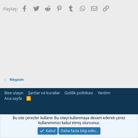
Facebook
Twitter
Reddit
Pinterest
Tumblr
WhatsApp
E-posta
Link
Paylaş:
Magazin
Bize ulaşın
Şartlar ve kurallar
Gizlilik politikası
Yardım
Ana sayfa
R
S
S
Bu site çerezler kullanır. Bu siteyi kullanmaya devam ederek çerez
kullanımımızı kabul etmiş olursunuz.
Kabul
Daha fazla bilgi edin…